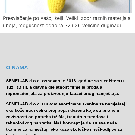
Presvlačenje po vašoj želji. Veliki izbor raznih materijala
i boja, mogućnost odabira 32 i 36 veličine dugmadi.
O NAMA
SEMEL-AB d.o.o. osnovan je 2013. godine sa sjedištem u
Tuzli (BiH), a glavna djelatnost firme je prodaja
repromaterijala za proizvodnju tapaciranog namještaja.
SEMEL-AB d.o.o. u svom asortimanu tkanina za namještaj i
eko kože nudi veliki broj boja i dezena koje su birane u
zavisnosti od potreba tržišta, trenutnih trendova i
tehnološkog napretka. Naš koncept je da su sve naše
tkanine za nameštaj i eko kože ekološke i neškodljive za