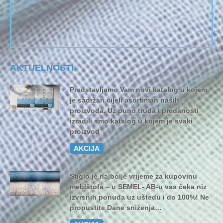
AKTUELNOSTI
Predstavljamo Vam novi katalog u kojem
je sadržan cijeli asortiman naših
proizvoda. Uz puno truda i predanosti
izradili smo katalog u kojem je svaki
proizvod
AKCIJA
Stiglo je najbolje vrijeme za kupovinu
meblštofa – u SEMEL- AB-u vas čeka niz
izvrsnih ponuda uz uštedu i do 100%! Ne
propustite Dane sniženja…