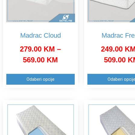
Madrac Cloud
Madrac Fre
279.00
KM
–
249.00
K
569.00
KM
509.00
K
Odaberi opcije
Odaberi opcij