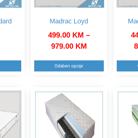
dard
Madrac Loyd
Mad
499.00
KM
–
4
979.00
KM
8
Odaberi opcije