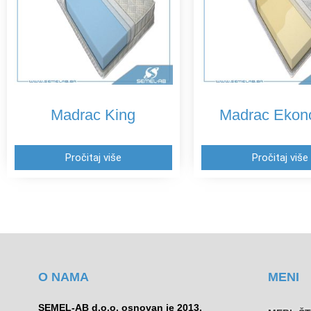
Madrac King
Madrac Ekon
Pročitaj više
Pročitaj više
O NAMA
MENI
SEMEL-AB d.o.o. osnovan je 2013.