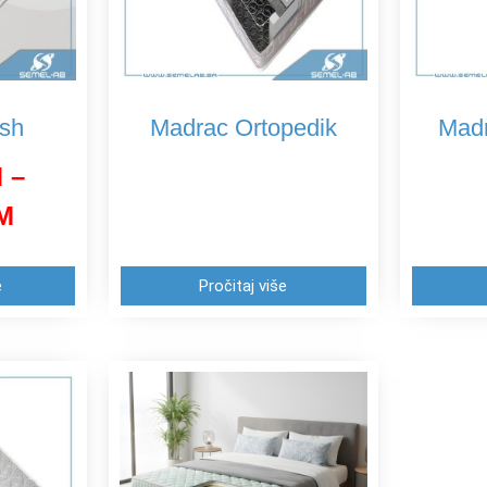
sh
Madrac Ortopedik
Madr
M
–
M
e
Pročitaj više