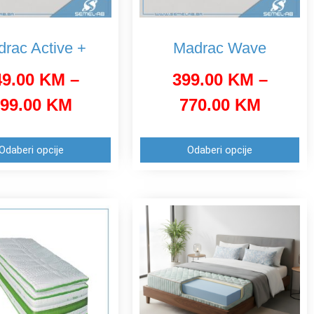
rac Active +
Madrac Wave
49.00
KM
–
399.00
KM
–
99.00
KM
770.00
KM
Odaberi opcije
Odaberi opcije