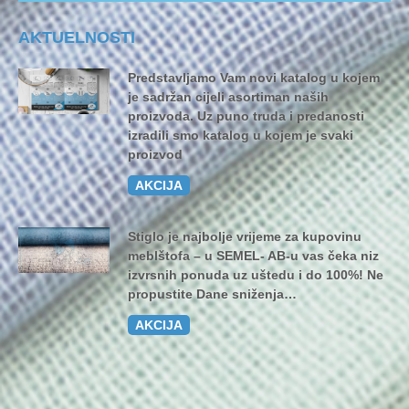
AKTUELNOSTI
Predstavljamo Vam novi katalog u kojem
je sadržan cijeli asortiman naših
proizvoda. Uz puno truda i predanosti
izradili smo katalog u kojem je svaki
proizvod
AKCIJA
Stiglo je najbolje vrijeme za kupovinu
meblštofa – u SEMEL- AB-u vas čeka niz
izvrsnih ponuda uz uštedu i do 100%! Ne
propustite Dane sniženja…
AKCIJA