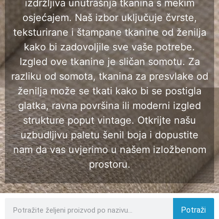
izdržljiva unutrašnja tkanina s mekim
osjećajem. Naš izbor uključuje čvrste,
teksturirane i štampane tkanine od ženilja
kako bi zadovoljile sve vaše potrebe.
Izgled ove tkanine je sličan somotu. Za
razliku od somota, tkanina za presvlake od
ženilja može se tkati kako bi se postigla
glatka, ravna površina ili moderni izgled
strukture poput vintage. Otkrijte našu
uzbudljivu paletu šenil boja i dopustite
nam da vas uvjerimo u našem izložbenom
prostoru.
Potraži