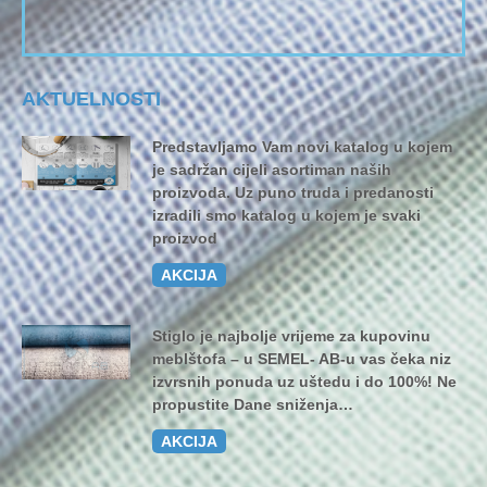
AKTUELNOSTI
Predstavljamo Vam novi katalog u kojem
je sadržan cijeli asortiman naših
proizvoda. Uz puno truda i predanosti
izradili smo katalog u kojem je svaki
proizvod
AKCIJA
Stiglo je najbolje vrijeme za kupovinu
meblštofa – u SEMEL- AB-u vas čeka niz
izvrsnih ponuda uz uštedu i do 100%! Ne
propustite Dane sniženja…
AKCIJA