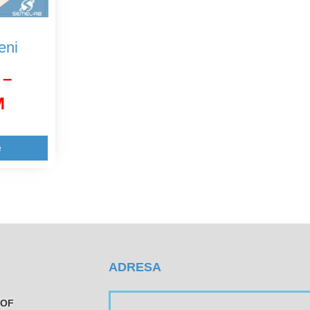
eni
–
M
e
ADRESA
TOF