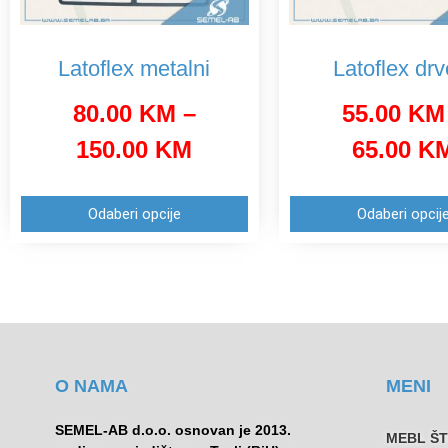
Latoflex metalni
Latoflex drv
80.00
KM
–
55.00
KM
150.00
KM
65.00
K
Odaberi opcije
Odaberi opcij
O NAMA
MENI
SEMEL-AB d.o.o. osnovan je 2013.
MEBL Š