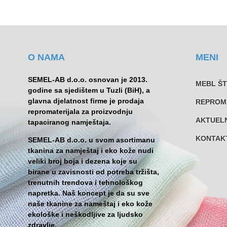
O NAMA
MENI
SEMEL-AB d.o.o. osnovan je 2013.
MEBL Š
godine sa sjedištem u Tuzli (BiH), a
glavna djelatnost firme je prodaja
REPROM
repromaterijala za proizvodnju
AKTUEL
tapaciranog namještaja.
KONTAK
SEMEL-AB d.o.o. u svom asortimanu
tkanina za namještaj i eko kože nudi
veliki broj boja i dezena koje su
birane u zavisnosti od potreba tržišta,
trenutnih trendova i tehnološkog
napretka. Naš koncept je da su sve
naše tkanine za nameštaj i eko kože
ekološke i neškodljive za ljudsko
zdravlje.