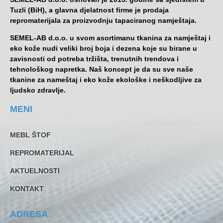
Tuzli (BiH), a glavna djelatnost firme je prodaja
repromaterijala za proizvodnju tapaciranog namještaja.
SEMEL-AB d.o.o. u svom asortimanu tkanina za namještaj i
eko kože nudi veliki broj boja i dezena koje su birane u
zavisnosti od potreba tržišta, trenutnih trendova i
tehnološkog napretka. Naš koncept je da su sve naše
tkanine za nameštaj i eko kože ekološke i neškodljive za
ljudsko zdravlje.
MENI
MEBL ŠTOF
REPROMATERIJAL
AKTUELNOSTI
KONTAKT
ADRESA