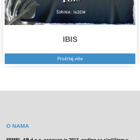
IBIS
Pročitaj više
O NAMA
SEMEL-AB d.o.o. osnovan je 2013. godine sa sjedištem u