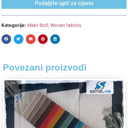
Pošaljite upit za cijenu
Kategorije:
Mebl štof
,
Woven fabrics
Povezani proizvodi