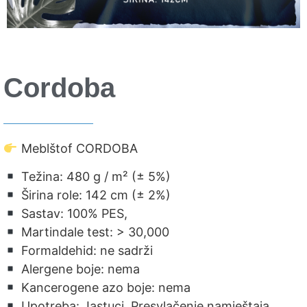
Cordoba
Meblštof CORDOBA
Težina: 480 g / m² (± 5%)
Širina role: 142 cm (± 2%)
Sastav: 100% PES,
Martindale test: > 30,000
Formaldehid: ne sadrži
Alergene boje: nema
Kancerogene azo boje: nema
Upotreba: Jastuci, Presvlačenje namještaja, …