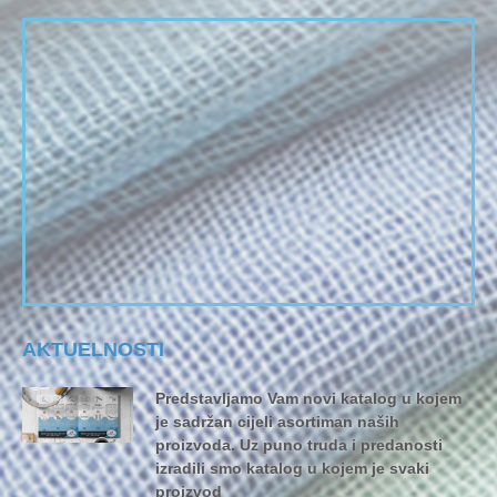
AKTUELNOSTI
Predstavljamo Vam novi katalog u kojem
je sadržan cijeli asortiman naših
proizvoda. Uz puno truda i predanosti
izradili smo katalog u kojem je svaki
proizvod