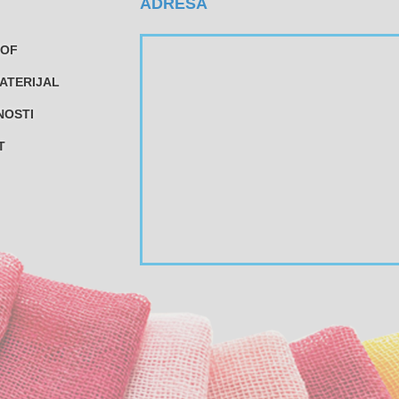
ADRESA
TOF
ATERIJAL
NOSTI
T