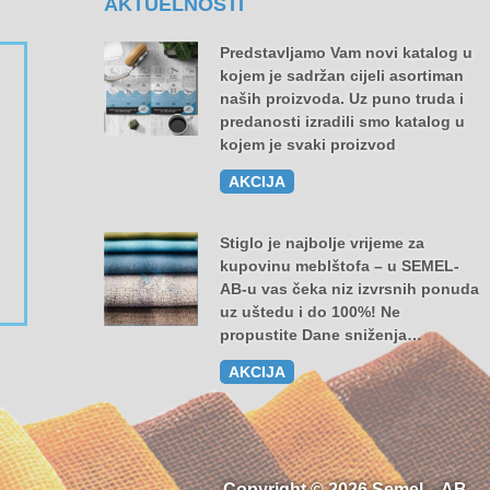
AKTUELNOSTI
Predstavljamo Vam novi katalog u
kojem je sadržan cijeli asortiman
naših proizvoda. Uz puno truda i
predanosti izradili smo katalog u
kojem je svaki proizvod
AKCIJA
Stiglo je najbolje vrijeme za
kupovinu meblštofa – u SEMEL-
AB-u vas čeka niz izvrsnih ponuda
uz uštedu i do 100%! Ne
propustite Dane sniženja…
AKCIJA
Copyright © 2026 Semel – AB