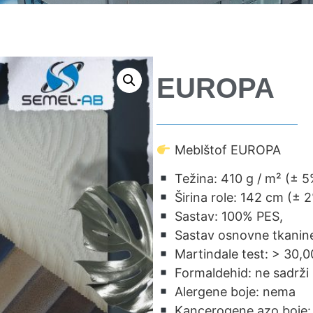
EUROPA
Meblštof EUROPA
Težina: 410 g / m² (± 5
Širina role: 142 cm (± 
Sastav: 100% PES,
Sastav osnovne tkanin
Martindale test: > 30,0
Formaldehid: ne sadrži
Alergene boje: nema
Kancerogene azo boje