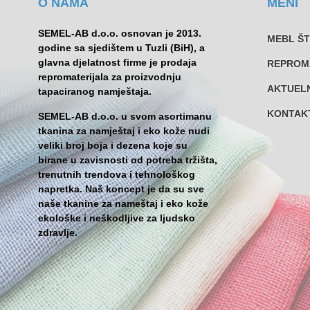
O NAMA
MENI
SEMEL-AB d.o.o. osnovan je 2013.
MEBL Š
godine sa sjedištem u Tuzli (BiH), a
glavna djelatnost firme je prodaja
REPROM
repromaterijala za proizvodnju
AKTUEL
tapaciranog namještaja.
KONTAK
SEMEL-AB d.o.o. u svom asortimanu
tkanina za namještaj i eko kože nudi
veliki broj boja i dezena koje su
birane u zavisnosti od potreba tržišta,
trenutnih trendova i tehnološkog
napretka. Naš koncept je da su sve
naše tkanine za nameštaj i eko kože
ekološke i neškodljive za ljudsko
zdravlje.