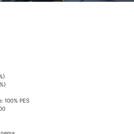
%)
2%)
e: 100% PES
00
: nema