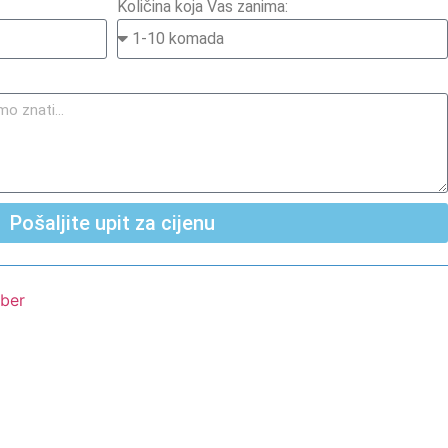
Količina koja Vas zanima:
Pošaljite upit za cijenu
iber