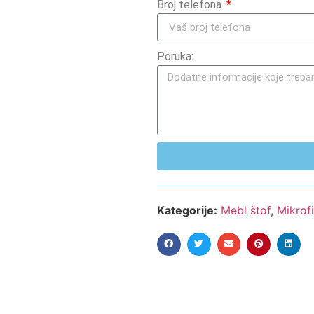
Broj telefona
Poruka:
Kategorije:
Mebl štof
,
Mikrof