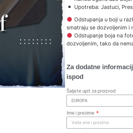
Upotreba: Jastuci, Pres
Odstupanja u boji u raz
smatraju se dozvoljenim i 
Odstupanje boja na foto
dozvoljenim, tako da nema
Za dodatne informacij
ispod
Šaljete upit za proizvod:
Ime i prezime