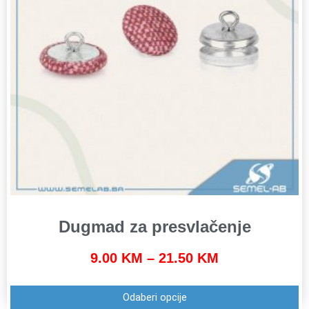
Dugmad za presvlačenje
9.00
KM
–
21.50
KM
Odaberi opcije