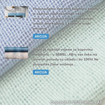
Predstavljamo Vam novi katalog u kojem
je sadržan cijeli asortiman naših
proizvoda. Uz puno truda i predanosti
izradili smo katalog u kojem je svaki
proizvod
AKCIJA
Stiglo je najbolje vrijeme za kupovinu
meblštofa – u SEMEL- AB-u vas čeka niz
izvrsnih ponuda uz uštedu i do 100%! Ne
propustite Dane sniženja…
AKCIJA
Copyright © 2026 Semel – AB