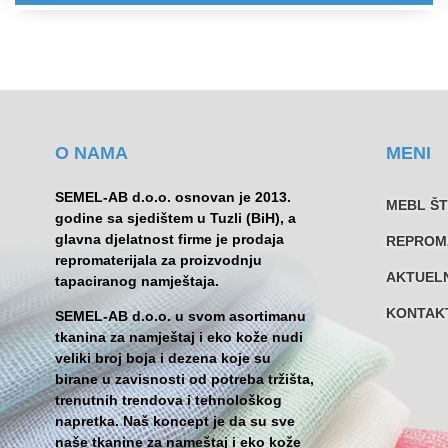
O NAMA
MENI
SEMEL-AB d.o.o. osnovan je 2013.
MEBL Š
godine sa sjedištem u Tuzli (BiH), a
glavna djelatnost firme je prodaja
REPROM
repromaterijala za proizvodnju
AKTUEL
tapaciranog namještaja.
KONTAK
SEMEL-AB d.o.o. u svom asortimanu
tkanina za namještaj i eko kože nudi
veliki broj boja i dezena koje su
birane u zavisnosti od potreba tržišta,
trenutnih trendova i tehnološkog
napretka. Naš koncept je da su sve
naše tkanine za nameštaj i eko kože