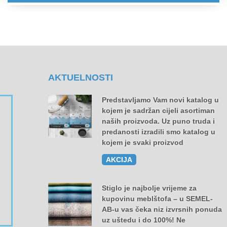
AKTUELNOSTI
Predstavljamo Vam novi katalog u
kojem je sadržan cijeli asortiman
naših proizvoda. Uz puno truda i
predanosti izradili smo katalog u
kojem je svaki proizvod
AKCIJA
Stiglo je najbolje vrijeme za
kupovinu meblštofa – u SEMEL-
AB-u vas čeka niz izvrsnih ponuda
uz uštedu i do 100%! Ne