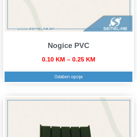
Nogice PVC
0.10
KM
–
0.25
KM
Odaberi opcije