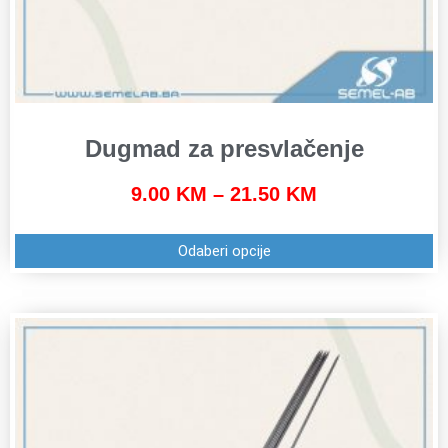
Dugmad za presvlačenje
9.00
KM
–
21.50
KM
Odaberi opcije