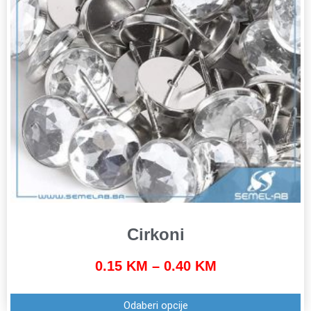
Cirkoni
0.15
KM
–
0.40
KM
Odaberi opcije