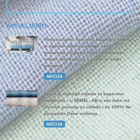
AKTUELNOSTI
Predstavljamo Vam novi katalog u kojem
je sadržan cijeli asortiman naših
proizvoda. Uz puno truda i predanosti
izradili smo katalog u kojem je svaki
proizvod
AKCIJA
Stiglo je najbolje vrijeme za kupovinu
meblštofa – u SEMEL- AB-u vas čeka niz
izvrsnih ponuda uz uštedu i do 100%! Ne
propustite Dane sniženja…
AKCIJA