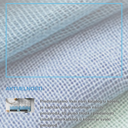
AKTUELNOSTI
Predstavljamo Vam novi katalog u kojem
je sadržan cijeli asortiman naših
proizvoda. Uz puno truda i predanosti
izradili smo katalog u kojem je svaki
proizvod