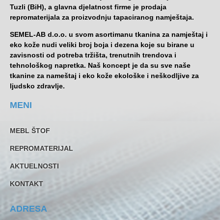
Tuzli (BiH), a glavna djelatnost firme je prodaja
repromaterijala za proizvodnju tapaciranog namještaja.
SEMEL-AB d.o.o. u svom asortimanu tkanina za namještaj i
eko kože nudi veliki broj boja i dezena koje su birane u
zavisnosti od potreba tržišta, trenutnih trendova i
tehnološkog napretka. Naš koncept je da su sve naše
tkanine za nameštaj i eko kože ekološke i neškodljive za
ljudsko zdravlje.
MENI
MEBL ŠTOF
REPROMATERIJAL
AKTUELNOSTI
KONTAKT
ADRESA