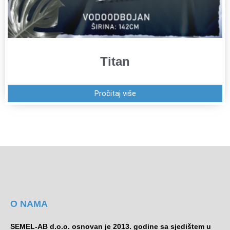
Titan
Pročitaj više
O NAMA
SEMEL-AB d.o.o. osnovan je 2013. godine sa sjedištem u