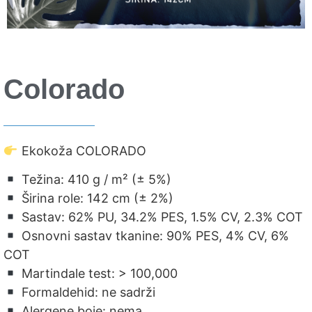
Colorado
Ekokoža COLORADO
Težina: 410 g / m² (± 5%)
Širina role: 142 cm (± 2%)
Sastav: 62% PU, 34.2% PES, 1.5% CV, 2.3% COT
Osnovni sastav tkanine: 90% PES, 4% CV, 6%
COT
Martindale test: > 100,000
Formaldehid: ne sadrži
Alergene boje: nema