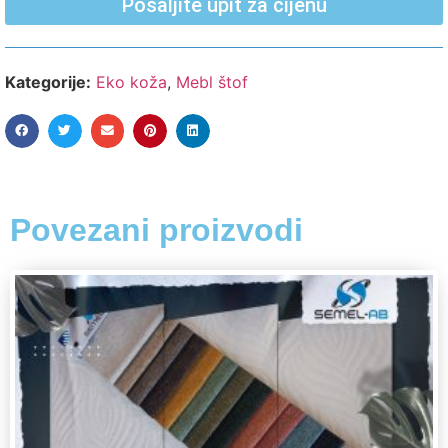
Pošaljite upit za cijenu
Kategorije:
Eko koža
,
Mebl štof
Povezani proizvodi