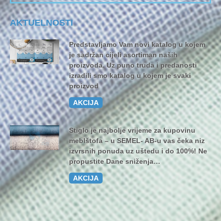
AKTUELNOSTI
Predstavljamo Vam novi katalog u kojem
je sadržan cijeli asortiman naših
proizvoda. Uz puno truda i predanosti
izradili smo katalog u kojem je svaki
proizvod
AKCIJA
Stiglo je najbolje vrijeme za kupovinu
meblštofa – u SEMEL- AB-u vas čeka niz
izvrsnih ponuda uz uštedu i do 100%! Ne
propustite Dane sniženja…
AKCIJA