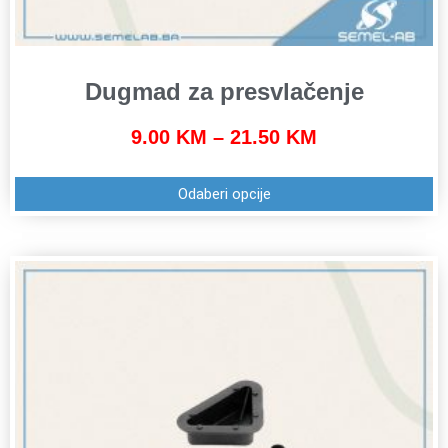
Dugmad za presvlačenje
9.00
KM
–
21.50
KM
Odaberi opcije