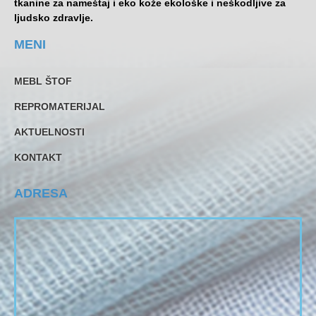
tkanine za nameštaj i eko kože ekološke i neškodljive za
ljudsko zdravlje.
MENI
MEBL ŠTOF
REPROMATERIJAL
AKTUELNOSTI
KONTAKT
ADRESA