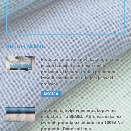
AKTUELNOSTI
Predstavljamo Vam novi katalog u kojem
je sadržan cijeli asortiman naših
proizvoda. Uz puno truda i predanosti
izradili smo katalog u kojem je svaki
proizvod
AKCIJA
Stiglo je najbolje vrijeme za kupovinu
meblštofa – u SEMEL- AB-u vas čeka niz
izvrsnih ponuda uz uštedu i do 100%! Ne
propustite Dane sniženja…