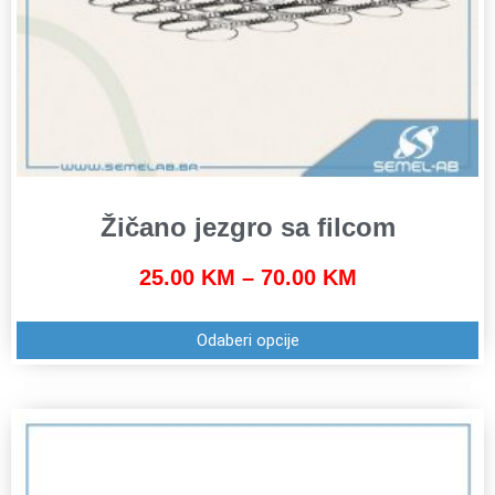
Žičano jezgro sa filcom
25.00
KM
–
70.00
KM
Odaberi opcije