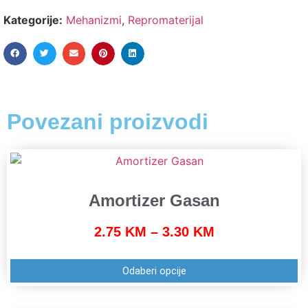
Kategorije:
Mehanizmi
,
Repromaterijal
Povezani proizvodi
Amortizer Gasan
2.75
KM
–
3.30
KM
Odaberi opcije