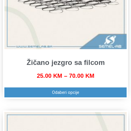
Žičano jezgro sa filcom
25.00
KM
–
70.00
KM
Odaberi opcije