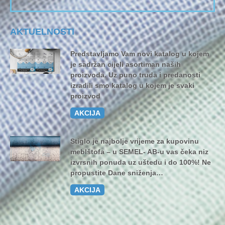
AKTUELNOSTI
Predstavljamo Vam novi katalog u kojem
je sadržan cijeli asortiman naših
proizvoda. Uz puno truda i predanosti
izradili smo katalog u kojem je svaki
proizvod
AKCIJA
Stiglo je najbolje vrijeme za kupovinu
meblštofa – u SEMEL- AB-u vas čeka niz
izvrsnih ponuda uz uštedu i do 100%! Ne
propustite Dane sniženja…
AKCIJA