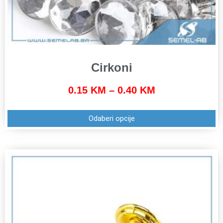
Cirkoni
0.15
KM
–
0.40
KM
Odaberi opcije