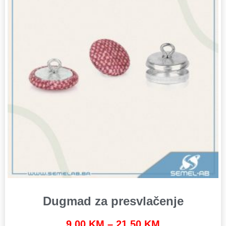
Dugmad za presvlačenje
9.00
KM
–
21.50
KM