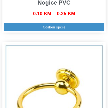
Nogice PVC
0.10
KM
–
0.25
KM
Odaberi opcije