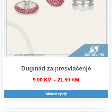
Dugmad za presvlačenje
9.00
KM
–
21.50
KM
Odaberi opcije