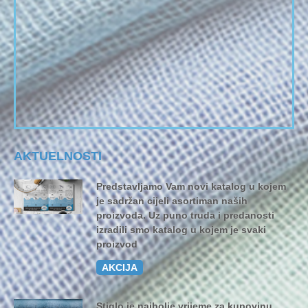
AKTUELNOSTI
Predstavljamo Vam novi katalog u kojem
je sadržan cijeli asortiman naših
proizvoda. Uz puno truda i predanosti
izradili smo katalog u kojem je svaki
proizvod
AKCIJA
Stiglo je najbolje vrijeme za kupovinu