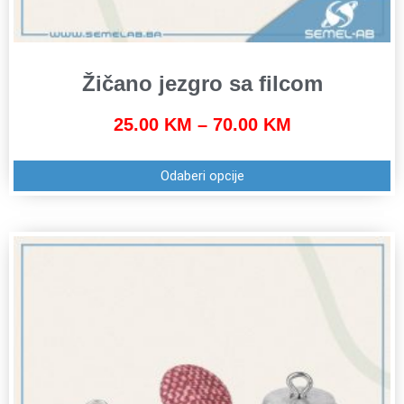
Žičano jezgro sa filcom
25.00
KM
–
70.00
KM
Odaberi opcije