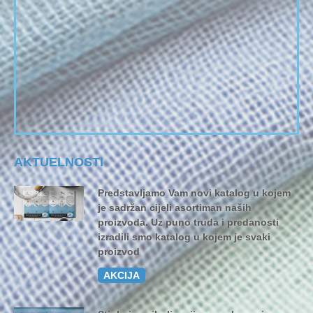
AKTUELNOSTI
Predstavljamo Vam novi katalog u kojem
je sadržan cijeli asortiman naših
proizvoda. Uz puno truda i predanosti
izradili smo katalog u kojem je svaki
proizvod
AKCIJA