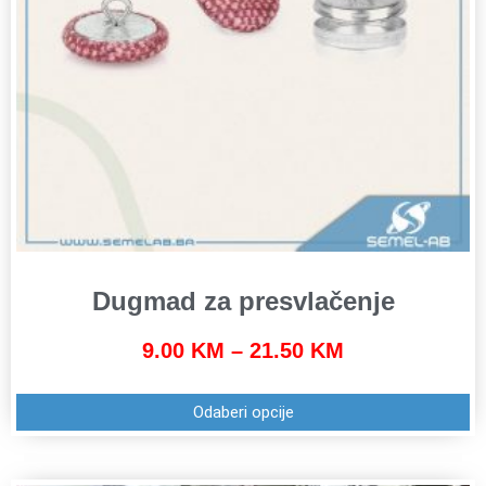
Dugmad za presvlačenje
9.00
KM
–
21.50
KM
Odaberi opcije