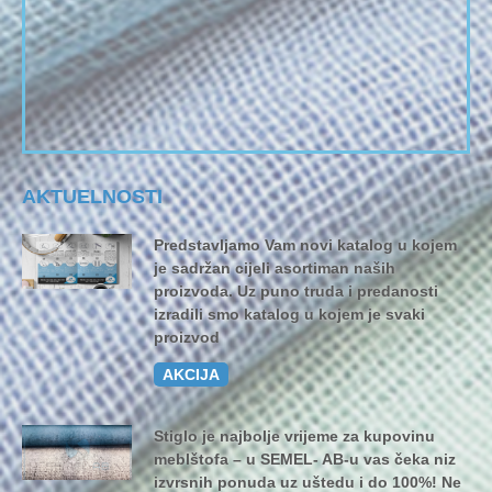
AKTUELNOSTI
Predstavljamo Vam novi katalog u kojem
je sadržan cijeli asortiman naših
proizvoda. Uz puno truda i predanosti
izradili smo katalog u kojem je svaki
proizvod
AKCIJA
Stiglo je najbolje vrijeme za kupovinu
meblštofa – u SEMEL- AB-u vas čeka niz
izvrsnih ponuda uz uštedu i do 100%! Ne