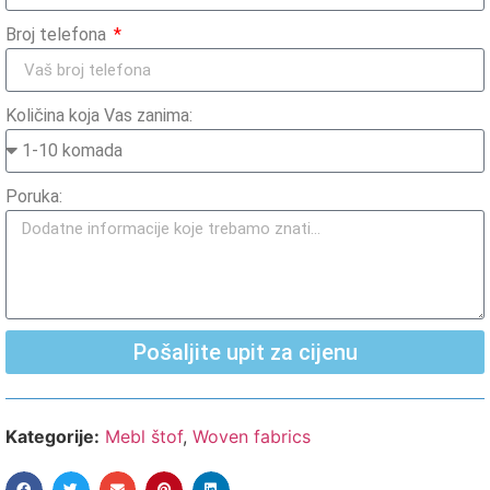
Broj telefona
Količina koja Vas zanima:
Poruka:
Pošaljite upit za cijenu
Kategorije:
Mebl štof
,
Woven fabrics