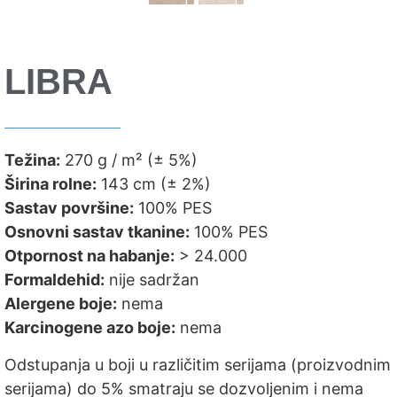
LIBRA
Težina:
270 g / m² (± 5%)
Širina rolne:
143 cm (± 2%)
Sastav površine:
100% PES
Osnovni sastav tkanine:
100% PES
Otpornost na habanje:
> 24.000
Formaldehid:
nije sadržan
Alergene boje:
nema
Karcinogene azo boje:
nema
Odstupanja u boji u različitim serijama (proizvodnim
serijama) do 5% smatraju se dozvoljenim i nema