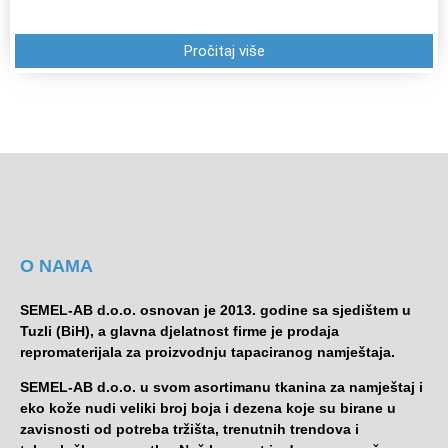
Pročitaj više
O NAMA
SEMEL-AB d.o.o. osnovan je 2013. godine sa sjedištem u
Tuzli (BiH), a glavna djelatnost firme je prodaja
repromaterijala za proizvodnju tapaciranog namještaja.
SEMEL-AB d.o.o. u svom asortimanu tkanina za namještaj i
eko kože nudi veliki broj boja i dezena koje su birane u
zavisnosti od potreba tržišta, trenutnih trendova i