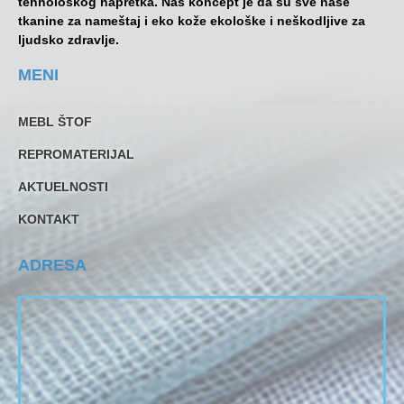
tehnološkog napretka. Naš koncept je da su sve naše
tkanine za nameštaj i eko kože ekološke i neškodljive za
ljudsko zdravlje.
MENI
MEBL ŠTOF
REPROMATERIJAL
AKTUELNOSTI
KONTAKT
ADRESA