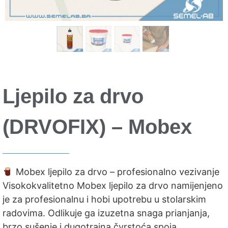
Ljepilo za drvo
(DRVOFIX) – Mobex
Mobex ljepilo za drvo – profesionalno vezivanje
Visokokvalitetno Mobex ljepilo za drvo namijenjeno
je za profesionalnu i hobi upotrebu u stolarskim
radovima. Odlikuje ga izuzetna snaga prianjanja,
brzo sušenje i dugotrajna čvrstoća spoja.