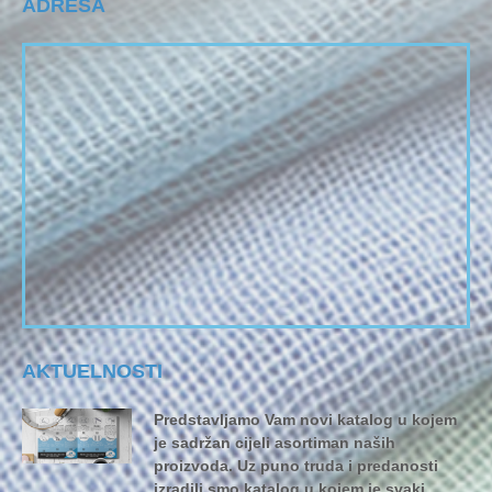
ADRESA
AKTUELNOSTI
Predstavljamo Vam novi katalog u kojem
je sadržan cijeli asortiman naših
proizvoda. Uz puno truda i predanosti
izradili smo katalog u kojem je svaki