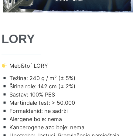
LORY
Meblštof LORY
Težina: 240 g / m² (± 5%)
Širina role: 142 cm (± 2%)
Sastav: 100% PES
Martindale test: > 50,000
Formaldehid: ne sadrži
Alergene boje: nema
Kancerogene azo boje: nema
Upotreba: Jastuci, Presvlačenje namještaja, …