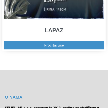
LAPAZ
Pročitaj više
O NAMA
SEMEL-AB d.o.o. osnovan je 2013. godine sa sjedištem u