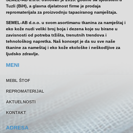
Tuzli (BiH), a glavna djelatnost firme je prodaja
repromaterijala za proizvodnju tapaciranog namještaja.
SEMEL-AB d.o.o. u svom asortimanu tkanina za namještaj i
eko kože nudi veliki broj boja i dezena koje su birane u
zavisnosti od potreba tržišta, trenutnih trendova i
tehnološkog napretka. Naš koncept je da su sve naše
tkanine za nameštaj i eko kože ekološke i neškodljive za
ljudsko zdravlje.
MENI
MEBL ŠTOF
REPROMATERIJAL
AKTUELNOSTI
KONTAKT
ADRESA