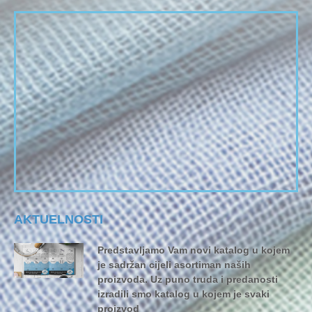
AKTUELNOSTI
Predstavljamo Vam novi katalog u kojem
je sadržan cijeli asortiman naših
proizvoda. Uz puno truda i predanosti
izradili smo katalog u kojem je svaki
proizvod