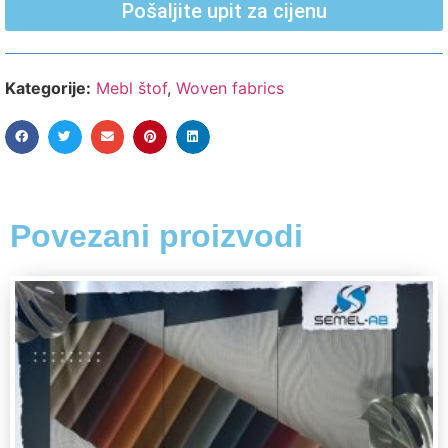
Pošaljite upit za cijenu
Kategorije:
Mebl štof
,
Woven fabrics
Povezani proizvodi