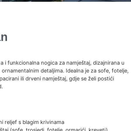
an
a i funkcionalna nogica za namještaj, dizajnirana u
 ornamentalnim detaljima. Idealna je za sofe, fotelje,
cirani ili drveni namještaj, gdje se želi postići
d.
ni reljef s blagim krivinama
j (sofe, trosjedi, fotelje, ormarići, kreveti)