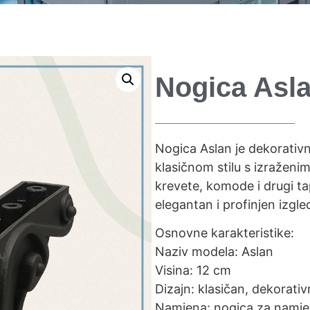
Nogica Asl
Nogica Aslan je dekorativn
klasičnom stilu s izraženim
krevete, komode i drugi tapa
elegantan i profinjen izgle
Osnovne karakteristike:
Naziv modela: Aslan
Visina: 12 cm
Dizajn: klasičan, dekorativ
Namjena: nogica za namješta