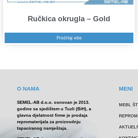
Ručkica okrugla – Gold
Pročitaj više
O NAMA
MENI
SEMEL-AB d.o.o. osnovan je 2013.
MEBL Š
godine sa sjedištem u Tuzli (BiH), a
glavna djelatnost firme je prodaja
REPROM
repromaterijala za proizvodnju
AKTUEL
tapaciranog namještaja.
KONTAK