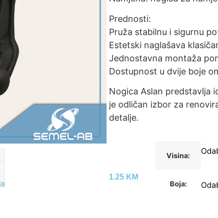
Prednosti:
Pruža stabilnu i sigurnu p
Estetski naglašava klasičan 
Jednostavna montaža pom
Dostupnost u dvije boje om
Nogica Aslan predstavlja i
je odličan izbor za renovir
detalje.
Visina:
1.25
KM
Boja: