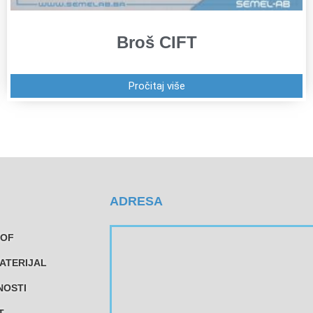
Broš CIFT
Pročitaj više
ADRESA
TOF
ATERIJAL
NOSTI
T