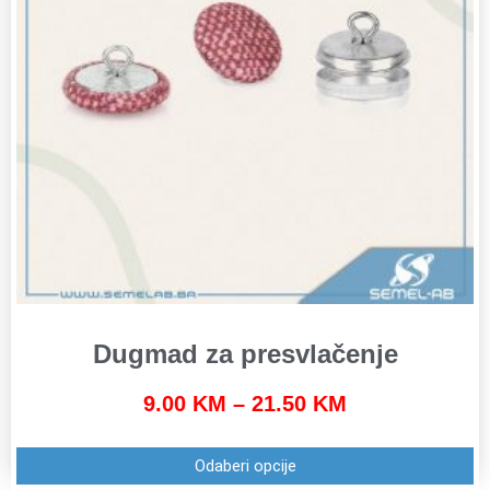
Dugmad za presvlačenje
9.00
KM
–
21.50
KM
Odaberi opcije