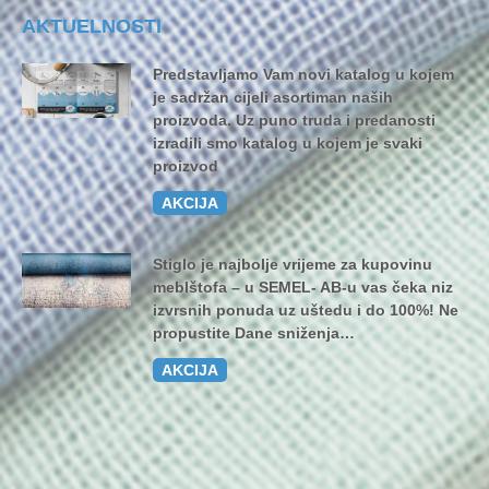
AKTUELNOSTI
Predstavljamo Vam novi katalog u kojem
je sadržan cijeli asortiman naših
proizvoda. Uz puno truda i predanosti
izradili smo katalog u kojem je svaki
proizvod
AKCIJA
Stiglo je najbolje vrijeme za kupovinu
meblštofa – u SEMEL- AB-u vas čeka niz
izvrsnih ponuda uz uštedu i do 100%! Ne
propustite Dane sniženja…
AKCIJA