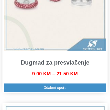
Dugmad za presvlačenje
9.00
KM
–
21.50
KM
Odaberi opcije