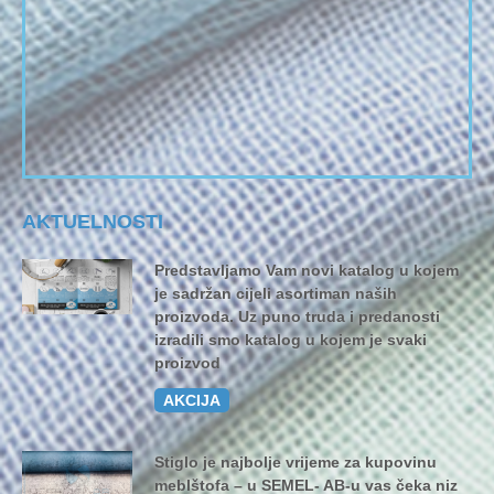
AKTUELNOSTI
Predstavljamo Vam novi katalog u kojem
je sadržan cijeli asortiman naših
proizvoda. Uz puno truda i predanosti
izradili smo katalog u kojem je svaki
proizvod
AKCIJA
Stiglo je najbolje vrijeme za kupovinu
meblštofa – u SEMEL- AB-u vas čeka niz