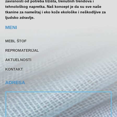
zavisnosti od potreba tržišta, trenutnih trendova i
tehnološkog napretka. Naš koncept je da su sve naše
tkanine za nameštaj i eko kože ekološke i neškodljive za
ljudsko zdravlje.
MENI
MEBL ŠTOF
REPROMATERIJAL
AKTUELNOSTI
KONTAKT
ADRESA