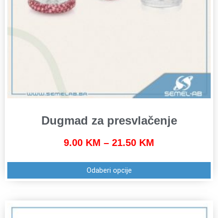
Dugmad za presvlačenje
9.00
KM
–
21.50
KM
Odaberi opcije