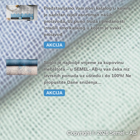
Predstavljamo Vam novi katalog u kojem
je sadržan cijeli asortiman naših
proizvoda. Uz puno truda i predanosti
izradili smo katalog u kojem je svaki
proizvod
AKCIJA
Stiglo je najbolje vrijeme za kupovinu
meblštofa – u SEMEL- AB-u vas čeka niz
izvrsnih ponuda uz uštedu i do 100%! Ne
propustite Dane sniženja…
AKCIJA
Copyright © 2026 Semel – AB