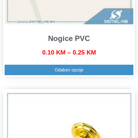
Nogice PVC
0.10
KM
–
0.25
KM
Odaberi opcije