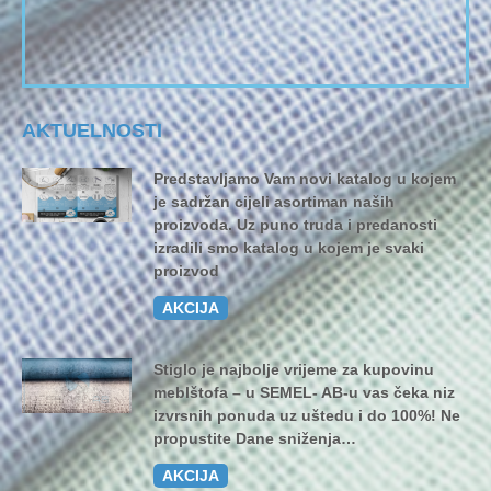
AKTUELNOSTI
Predstavljamo Vam novi katalog u kojem
je sadržan cijeli asortiman naših
proizvoda. Uz puno truda i predanosti
izradili smo katalog u kojem je svaki
proizvod
AKCIJA
Stiglo je najbolje vrijeme za kupovinu
meblštofa – u SEMEL- AB-u vas čeka niz
izvrsnih ponuda uz uštedu i do 100%! Ne
propustite Dane sniženja…
AKCIJA