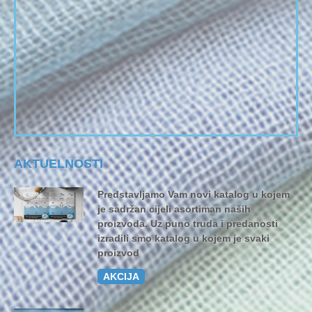
AKTUELNOSTI
Predstavljamo Vam novi katalog u kojem
je sadržan cijeli asortiman naših
proizvoda. Uz puno truda i predanosti
izradili smo katalog u kojem je svaki
proizvod
AKCIJA