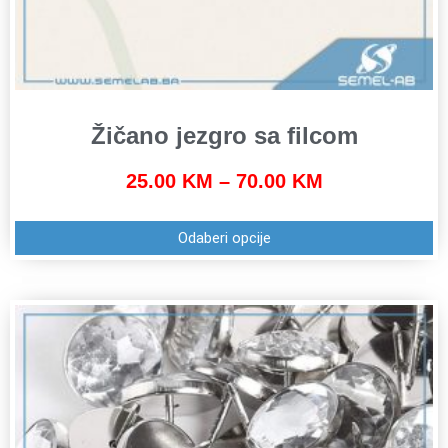
Žičano jezgro sa filcom
25.00
KM
–
70.00
KM
Odaberi opcije