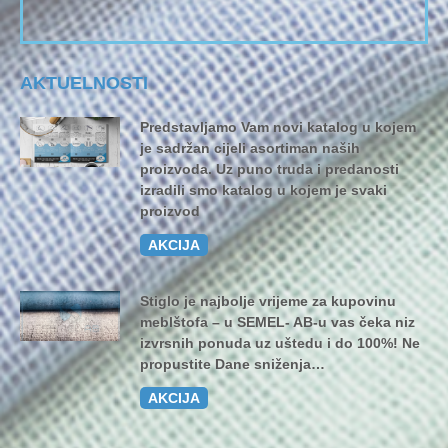
AKTUELNOSTI
Predstavljamo Vam novi katalog u kojem
je sadržan cijeli asortiman naših
proizvoda. Uz puno truda i predanosti
izradili smo katalog u kojem je svaki
proizvod
AKCIJA
Stiglo je najbolje vrijeme za kupovinu
meblštofa – u SEMEL- AB-u vas čeka niz
izvrsnih ponuda uz uštedu i do 100%! Ne
propustite Dane sniženja…
AKCIJA