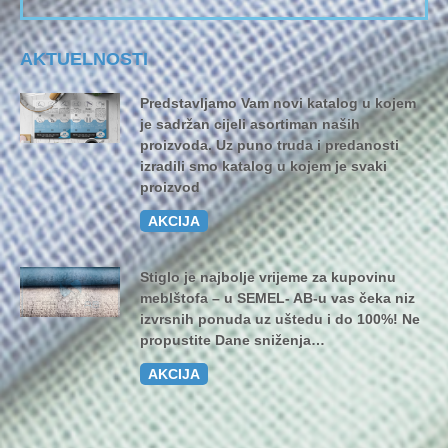
AKTUELNOSTI
Predstavljamo Vam novi katalog u kojem
je sadržan cijeli asortiman naših
proizvoda. Uz puno truda i predanosti
izradili smo katalog u kojem je svaki
proizvod
AKCIJA
Stiglo je najbolje vrijeme za kupovinu
meblštofa – u SEMEL- AB-u vas čeka niz
izvrsnih ponuda uz uštedu i do 100%! Ne
propustite Dane sniženja…
AKCIJA