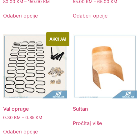
80.00
KM
–
150.00
KM
55.00
KM
–
65.00
KM
Odaberi opcije
Odaberi opcije
AKCIJA!
Val opruge
Sultan
0.30
KM
–
0.85
KM
Pročitaj više
Odaberi opcije