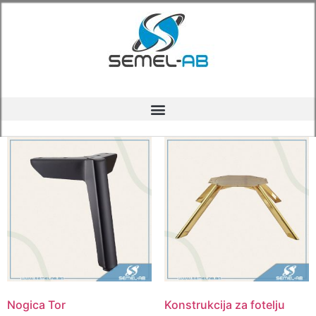
Početna
/
Shop
/ Stranica 2
Shop
Prikaz 31–60 od 244 rezultata
Nogica Tor
Konstrukcija za fotelju