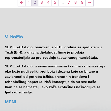
←
1
2
3
4
5
…
7
8
9
→
O NAMA
SEMEL-AB d.o.o. osnovan je 2013. godine sa sjedištem u
Tuzli (BiH), a glavna djelatnost firme je prodaja
repromaterijala za proizvodnju tapaciranog namještaja.
SEMEL-AB d.o.o. u svom asortimanu tkanina za namještaj i
eko kože nudi veliki broj boja i dezena koje su birane u
zavisnosti od potreba tržišta, trenutnih trendova i
tehnološkog napretka. Naš koncept je da su sve naše
tkanine za nameštaj i eko kože ekološke i neškodljive za
ljudsko zdravlje.
MENI