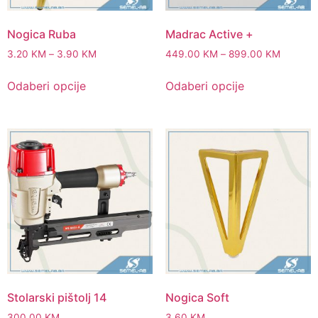
Nogica Ruba
Madrac Active +
3.20
KM
–
3.90
KM
449.00
KM
–
899.00
KM
Odaberi opcije
Odaberi opcije
Stolarski pištolj 14
Nogica Soft
300.00
KM
3.60
KM