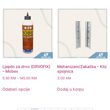
Ljepilo za drvo (DRVOFIX)
Mehanizam/Zakačka – Kliz
– Mobex
spojnica
5.50
KM
–
145.00
KM
3.00
KM
Odaberi opcije
Dodaj u korpu